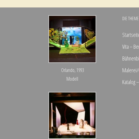
DIE THEME
Startseit
Vita – Be
Bühnenbi
Malerei/
Orlando, 1993
Modell
Katalog 