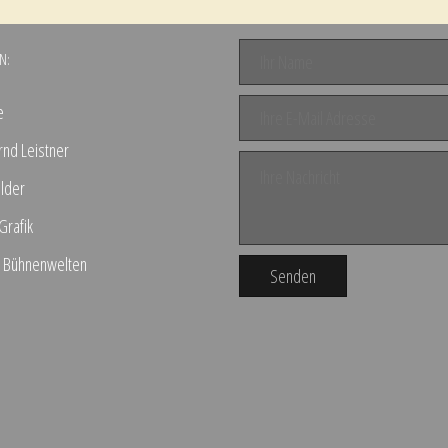
N:
e
rnd Leistner
lder
Grafik
– Bühnenwelten